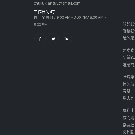
chuliuxiang72@gmail.com
工作日/小時:
週一至週日 / 9:00 AM - 8:00 PM/ 8:00 AM -
關於我
8:00 PM
聯繫我
我的賬
超商查
新聞BL
選購商
壯陽藥
持久液
春藥
增大丸
犀利士
威而鋼
樂威壯
必利勁