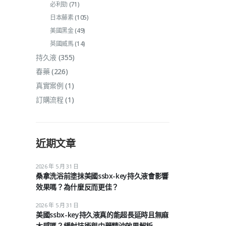
必利勁
(71)
日本藤素
(105)
美國黑金
(49)
英國威馬
(14)
持久液
(355)
春藥
(226)
真實案例
(1)
訂購流程
(1)
近期文章
2026 年 5 月 31 日
桑拿洗浴前塗抹美國ssbx-key持久液會影響
效果嗎？為什麼反而更佳？
2026 年 5 月 31 日
美國ssbx-key持久液真的能超長延時且無麻
木感嗎？緩射技術與中藥精油效果解析