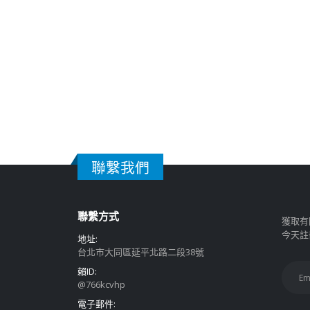
聯繫我們
聯繫方式
獲取有
今天註
地址:
台北市大同區延平北路二段38號
賴ID:
@766kcvhp
電子郵件: