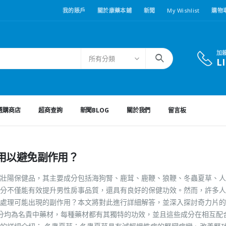
我的賬戶
關於康藥本鋪
新聞
My Wishlist
購物
加
所有分類
L
選購商店
超商查詢
新聞BLOG
關於我們
留言板
用以避免副作用？
壯陽保健品，其主要成分包括海狗腎、鹿茸、鹿鞭、狼鞭、冬蟲夏草、人
分不僅能有效提升男性房事品質，還具有良好的保健功效。然而，許多人
處理可能出現的副作用？本文將對此進行詳細解答，並深入探討奇力片的
成分均為名貴中藥材，每種藥材都有其獨特的功效，並且這些成分在相互配