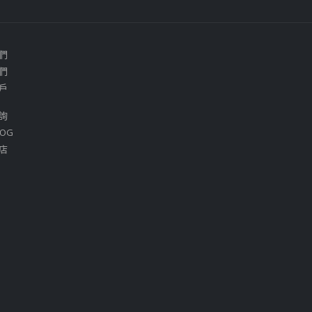
們
們
戶
詢
OG
店