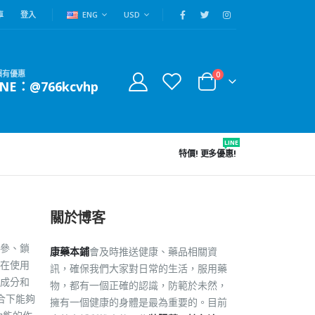
車
登入
ENG
USD
賴有優惠
0
INE：@766kcvhp
LINE
特價!
更多優惠!
關於博客
參、鎖
康藥本鋪
會及時推送健康、藥品相關資
在使用
訊，確保我們大家對日常的生活，服用藥
成分和
物，都有一個正確的認識，防範於未然，
合下能夠
擁有一個健康的身體是最為重要的。目前