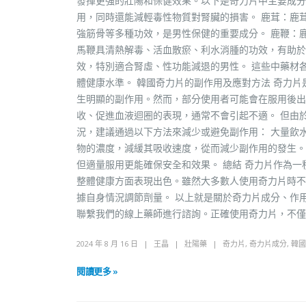
發揮更強的壯陽和保健效果。以下是奇力片中主要成分
用，同時還能減輕毒性物質對腎臟的損害。 鹿茸：鹿
強筋骨等多種功效，是男性保健的重要成分。 鹿鞭：
馬鞭具清熱解毒、活血散瘀、利水消腫的功效，有助於
效，特別適合腎虛、性功能減退的男性。 這些中藥材
體健康水準。 韓國奇力片的副作用及應對方法 奇力
生明顯的副作用。然而，部分使用者可能會在服用後出
收、促進血液迴圈的表現，通常不會引起不適。 但由
況，建議通過以下方法來減少或避免副作用： 大量飲水
物的濃度，減緩其吸收速度，從而減少副作用的發生。
但適量服用更能確保安全和效果。 總結 奇力片作為
整體健康方面表現出色。雖然大多數人使用奇力片時不
據自身情況調節劑量。 以上就是關於奇力片成分、作
聯繫我們的線上藥師進行諮詢。正確使用奇力片，不僅
2024 年 8 月 16 日
王晶
壯陽藥
奇力片
,
奇力片成分
,
韓國
閱讀更多 »