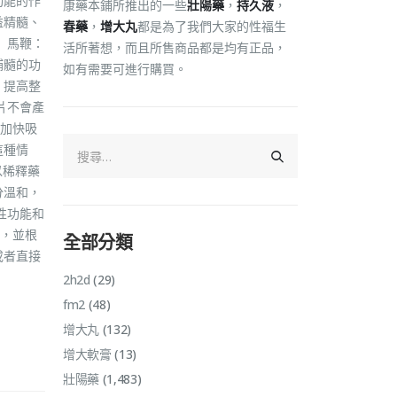
功能的作
康藥本鋪所推出的一些
壯陽藥
，
持久液
，
益精髓、
春藥
，
增大丸
都是為了我們大家的性福生
 馬鞭：
活所著想，而且所售商品都是均有正品，
補髓的功
如有需要可進行購買。
，提高整
片不會產
加快吸
這種情
以稀釋藥
分溫和，
性功能和
，並根
全部分類
或者直接
2h2d
(29)
fm2
(48)
增大丸
(132)
增大軟膏
(13)
壯陽藥
(1,483)