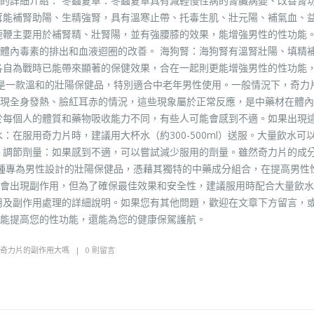
的詳細介紹： 冬蟲夏草：冬蟲夏草具有減輕慢性病的腎臟病變、改善腎
茸能補腎助陽、生精強腎，具有溫寒止帶、托毒生肌、壯元陽、補氣血、
鹿鞭主要用於補腎精、壯腎陽，並有強腰膝的效果，能增強男性的性功能。
體內毒素的排出和血液迴圈的改善。 海狗腎：海狗腎有溫腎壯陽、填精
各自為戰時已能帶來顯著的保健效果，合在一起則更能增強男性的性功能
片是一款溫和的壯陽保健品，特別適合中老年男性使用。一般情況下，奇力
現全身發熱、臉紅耳赤的情況，這些現象屬於正常反應，是中藥材在體內
於每個人的體質和藥物吸收能力不同，有些人可能會感到不適。如果出現
：在服用奇力片時，建議用大杯水（約300-500ml）送服。大量飲水可
 調節劑量：如果感到不適，可以嘗試減少服用的劑量。雖然奇力片的成
一種專為男性設計的壯陽保健品，憑藉其獨特的中藥成分組合，在提高男性
會出現副作用，但為了確保最佳效果和安全性，建議服用時配合大量飲水
用及副作用處理的詳細說明。如果您有其他問題，歡迎在文章下方留言，
能提高您的性功能，還能為您的健康保駕護航。
奇力片的副作用大嗎
0 則留言